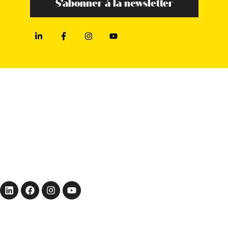
S'abonner à la newsletter
Élément de liste
BUREAUX
Siège :
17 rue Vauban,
Strasbourg (67000)
Agence parisienne :
7 rue Meyerbeer,
Paris (75009)
EN SAVOIR +