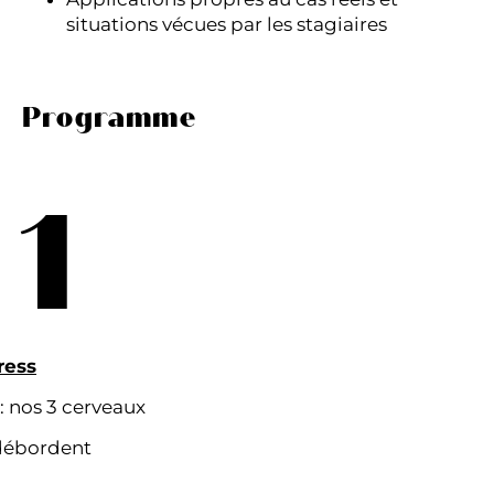
situations vécues par les stagiaires
Programme
1
ress
: nos 3 cerveaux
débordent