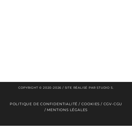
Études de cas
EXTRAS
Newsletter
Ressources gratuites
Demande de devis
Nous contacter
®
MLS
dans la presse
COPYRIGHT © 2020-2026 / SITE RÉALISÉ PAR
STUDIO S
.
POLITIQUE DE CONFIDENTIALITÉ
/
COOKIES
/
CGV-CGU
/
MENTIONS LÉGALES