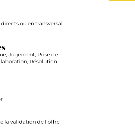
rects ou en transversal.
es
que, Jugement, Prise de
llaboration, Résolution
er
 la validation de l’offre