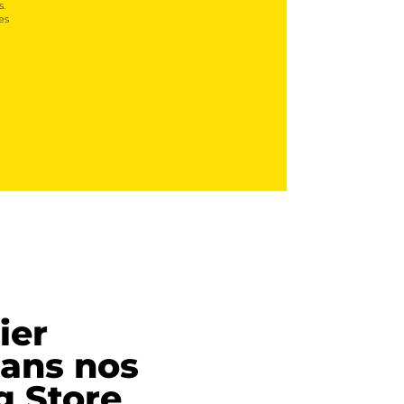
s.
es
ier
ans nos
g Store