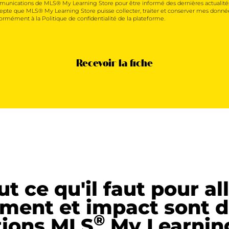
unications de MLS® My Learning Store pour être informé des dernières actualité
cepte que MLS® My Learning Store puisse collecter, traiter et conserver mes donné
ormément à la Politique de confidentialité de la plateforme.
Recevoir la fiche
ut ce qu'il faut pour all
ment et impact sont d
®
tions MLS
My Learnin