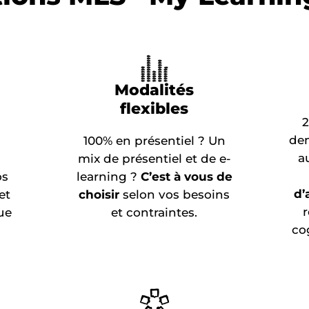
Modalités
flexibles
2
dem
100% en présentiel ? Un
a
mix de présentiel et de e-
os
learning ?
C’est à vous de
d’
et
choisir
selon vos besoins
ue
et contraintes.
co