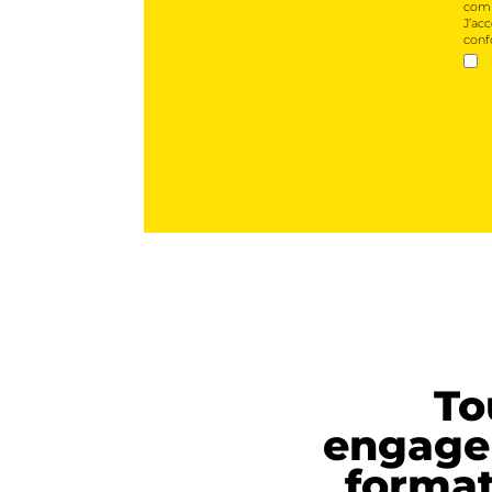
comm
J’ac
conf
To
engage
forma