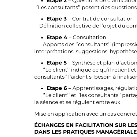
Etape 2
– Questions de clarificatio
‘’Les consultants’’ posent des questions 
Etape 3
– Contrat de consultation
Définition collective de l’objet du cont
Etape 4
– Consultation
Apports des ‘’consultants’’ (impress
interprétations, suggestions, hypothèse
Etape 5
– Synthèse et plan d’actio
‘’Le client’’ indique ce qu’il retient et
consultants’’ l’aident si besoin à finalise
Etape 6
– Apprentissages, régulati
‘’Le client’’ et ‘’les consultants’’ par
la séance et se régulent entre eux
Mise en application avec un cas concre
ÉCHANGES EN FACILITATION SUR LE
DANS LES PRATIQUES MANAGÉRIAL