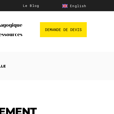
Le Blog
English
dagogique
DEMANDE DE DEVIS
essources
LLE
PEMENT