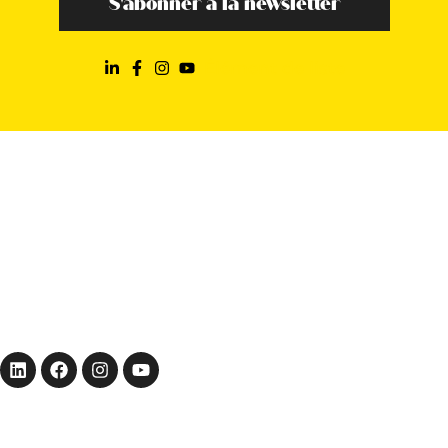
S'abonner à la newsletter
Élément de liste
BUREAUX
Siège :
17 rue Vauban,
Strasbourg (67000)
Agence parisienne :
7 rue Meyerbeer,
Paris (75009)
EN SAVOIR +